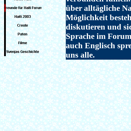
über alltägliche N
Möglichkeit besteh
diskutieren und si
Sprache im Forum 
auch Englisch spr
uns alle.