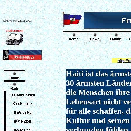
Counter seit 24.12.2001
http://
Haiti ist das ärms
30 ärmsten Länder
die Menschen ihre
Lebensart nicht ve
für alle schaffen, 
Kultur und seinen
verbunden fühlen. 